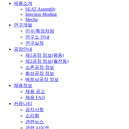
제품소개
SEAT Assembly
Injection Moding
Mecha
연구개발
민수/특장차량
연구소 안내
연구실적
공장안내
제1공장 정보(평동)
제2공장 정보(월전동)
소촌공장 정보
화성공장 정보
베트남공장 정보
채용정보
채용 공고
채용 FAQ
커뮤니티
공지사항
소리함
관련뉴스
관련 사이트