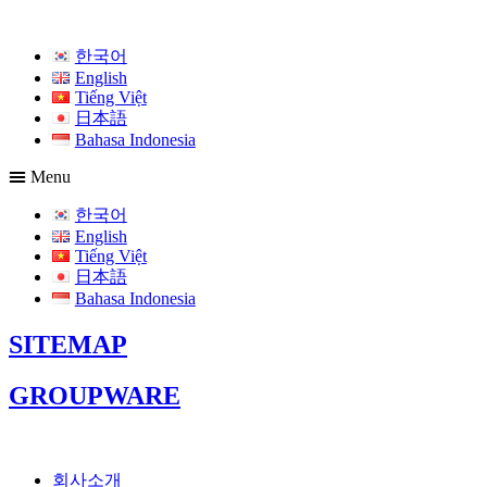
한국어
English
Tiếng Việt
日本語
Bahasa Indonesia
Menu
한국어
English
Tiếng Việt
日本語
Bahasa Indonesia
SITEMAP
GROUPWARE
회사소개