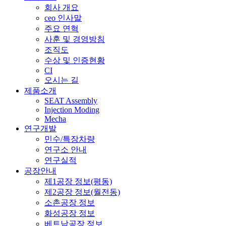
회사 개요
ceo 인사말
주요 연혁
사훈 및 경영방침
조직도
수상 및 인증현황
CI
오시는 길
제품소개
SEAT Assembly
Injection Moding
Mecha
연구개발
민수/특장차량
연구소 안내
연구실적
공장안내
제1공장 정보(평동)
제2공장 정보(월전동)
소촌공장 정보
화성공장 정보
베트남공장 정보